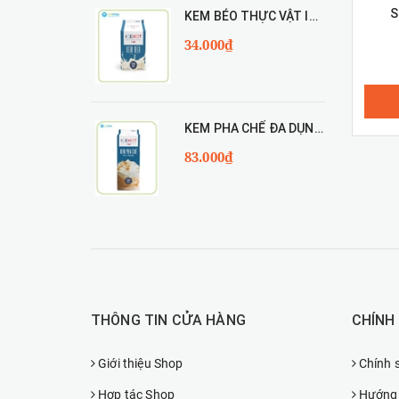
S
KEM BÉO THỰC VẬT ICEHOT RICH'S 454g
34.000₫
KEM PHA CHẾ ĐA DỤNG ICEHOT 907g
83.000₫
THÔNG TIN CỬA HÀNG
CHÍNH
Giới thiệu Shop
Chính 
Hợp tác Shop
Hướng