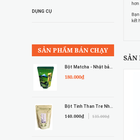
hơn 
DỤNG CỤ
Bạn
kết 
SẢN PHẨM BÁN CHẠY
SẢN
Bột Matcha - Nhật bản 100g
180.000₫
Bột Tinh Than Tre Nhật Bản - 50g
140.000₫
135.000₫