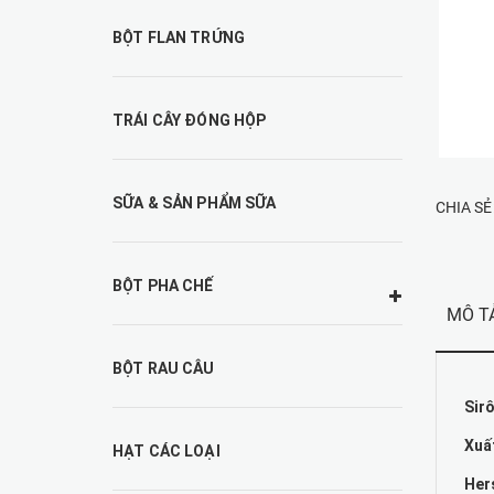
BỘT FLAN TRỨNG
TRÁI CÂY ĐÓNG HỘP
SỮA & SẢN PHẨM SỮA
CHIA SẺ
BỘT PHA CHẾ
MÔ T
BỘT RAU CÂU
Sirô
Xuấ
HẠT CÁC LOẠI
Her