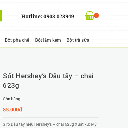
Hotline: 0903 028949
Bột pha chế
Bột làm kem
Bột trà sữa
Sốt Hershey’s Dâu tây – chai
623g
Còn hàng
85.000₫
Sirô Dâu tây hiệu Hershey’s – chai 623g Xuất xứ: Mỹ