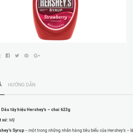
:
Ả
HƯỚNG DẪN
 Dâu tây hiệu Hershey’s – chai 623g
t xứ:
Mỹ
shey’s Syrup
– một trong những nhãn hàng tiêu biểu của Hershey’s – là 