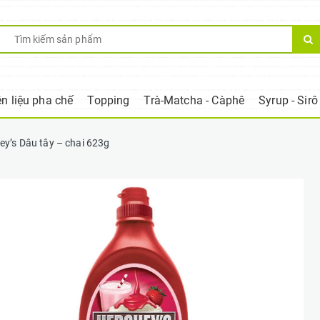
n liệu pha chế
Topping
Trà-Matcha - Càphê
Syrup - Sirô
ey’s Dâu tây – chai 623g