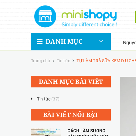
DANH MỤC
Nguyê
Trang chủ
Tin tức
TỰ LÀM TRÀ SỮA KEM D U CH
DANH MỤC BÀI VIẾT
Tin tức
(37)
BÀI VIẾT NỔI BẬT
CÁCH LÀM SƯƠNG