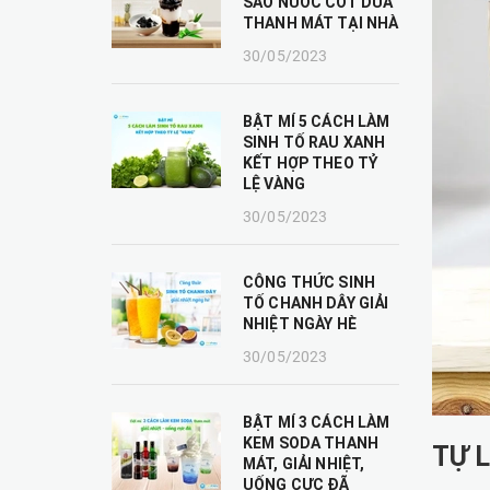
SÁO NƯỚC CỐT DỪA
THANH MÁT TẠI NHÀ
30/05/2023
BẬT MÍ 5 CÁCH LÀM
SINH TỐ RAU XANH
KẾT HỢP THEO TỶ
LỆ VÀNG
30/05/2023
CÔNG THỨC SINH
TỐ CHANH DÂY GIẢI
NHIỆT NGÀY HÈ
30/05/2023
BẬT MÍ 3 CÁCH LÀM
KEM SODA THANH
TỰ 
MÁT, GIẢI NHIỆT,
UỐNG CỰC ĐÃ