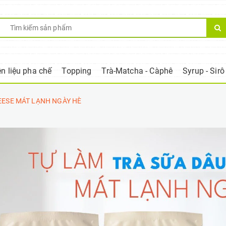
n liệu pha chế
Topping
Trà-Matcha - Càphê
Syrup - Sirô
EESE MÁT LẠNH NGÀY HÈ