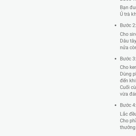
Bạn đun
Ủ trà k
Bước 2:
Cho sir
Dâu tây
nửa còn
Bước 3
Cho kem
Dùng p
đến khi
Cuối cù
vừa đán
Bước 4
Lắc đều
Cho phầ
thưởng