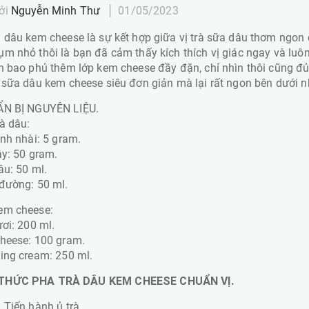
ởi
Nguyễn Minh Thư
01/05/2023
 dâu kem cheese là sự kết hợp giữa vị trà sữa dâu thơm ngon
m nhỏ thôi là bạn đã cảm thấy kích thích vị giác ngay và lu
n bao phủ thêm lớp kem cheese đầy đặn, chỉ nhìn thôi cũng 
 sữa dâu kem cheese siêu đơn giản mà lại rất ngon bên dưới n
ẨN BỊ NGUYÊN LIỆU.
à dâu:
anh nhài: 5 gram.
ây: 50 gram.
dâu: 50 ml.
đường: 50 ml.
em cheese:
ươi: 200 ml.
cheese: 100 gram.
ing cream: 250 ml.
THỨC PHA TRÀ DÂU KEM CHEESE CHUẨN VỊ.
 Tiến hành ủ trà.