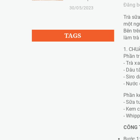
Đăng b
30/05/2023
Trà sữa
một ngụ
Bên trê
TAGS
làm trà
1. CHU
Phần tr
- Trà x
- Dâu t
- Siro 
- Nước 
Phần k
- Sữa t
- Kem 
- Whipp
CÔNG 
Bước 1: