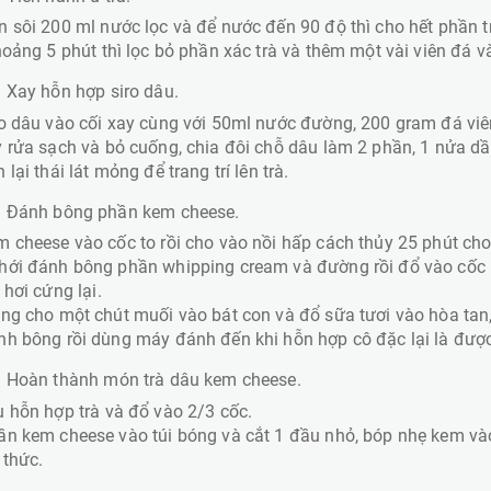
 sôi 200 ml nước lọc và để nước đến 90 độ thì cho hết phần t
hoảng 5 phút thì lọc bỏ phần xác trà và thêm một vài viên đá v
 Xay hỗn hợp siro dâu.
o dâu vào cối xay cùng với 50ml nước đường, 200 gram đá viê
 rửa sạch và bỏ cuống, chia đôi chỗ dâu làm 2 phần, 1 nửa dầ
 lại thái lát mỏng để trang trí lên trà.
: Đánh bông phần kem cheese.
 cheese vào cốc to rồi cho vào nồi hấp cách thủy 25 phút ch
hới đánh bông phần whipping cream và đường rồi đổ vào cốc
 hơi cứng lại.
ng cho một chút muối vào bát con và đổ sữa tươi vào hòa tan
h bông rồi dùng máy đánh đến khi hỗn hợp cô đặc lại là được
: Hoàn thành món trà dâu kem cheese.
 hỗn hợp trà và đổ vào 2/3 cốc.
n kem cheese vào túi bóng và cắt 1 đầu nhỏ, bóp nhẹ kem vào
 thức.