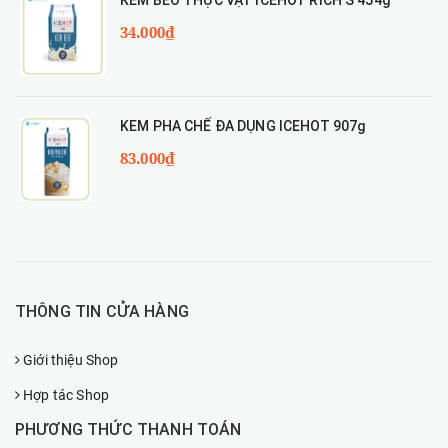
KEM BÉO THỰC VẬT ICEHOT RICH'S 454g
34.000₫
KEM PHA CHẾ ĐA DỤNG ICEHOT 907g
83.000₫
THÔNG TIN CỬA HÀNG
Giới thiệu Shop
Hợp tác Shop
PHƯƠNG THỨC THANH TOÁN