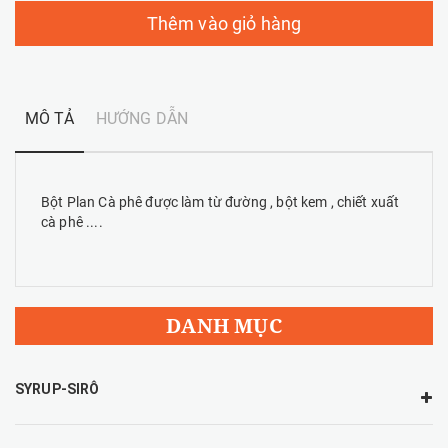
Thêm vào giỏ hàng
MÔ TẢ
HƯỚNG DẪN
Bột Plan Cà phê được làm từ đường , bột kem , chiết xuất
cà phê ....
DANH MỤC
SYRUP-SIRÔ