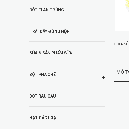
BỘT FLAN TRỨNG
TRÁI CÂY ĐÓNG HỘP
CHIA SẺ
SỮA & SẢN PHẨM SỮA
MÔ T
BỘT PHA CHẾ
BỘT RAU CÂU
HẠT CÁC LOẠI