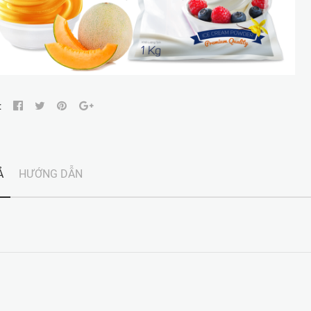
:
Ả
HƯỚNG DẪN