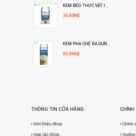
KEM BÉO THỰC VẬT ICEHOT RICH'S 454g
34.000₫
KEM PHA CHẾ ĐA DỤNG ICEHOT 907g
83.000₫
THÔNG TIN CỬA HÀNG
CHÍNH
Giới thiệu Shop
Chính 
Hợp tác Shop
Hướng