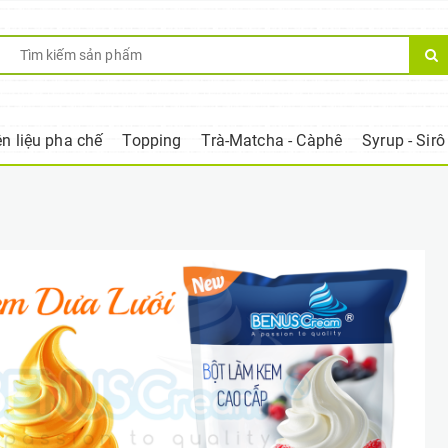
n liệu pha chế
Topping
Trà-Matcha - Càphê
Syrup - Sirô