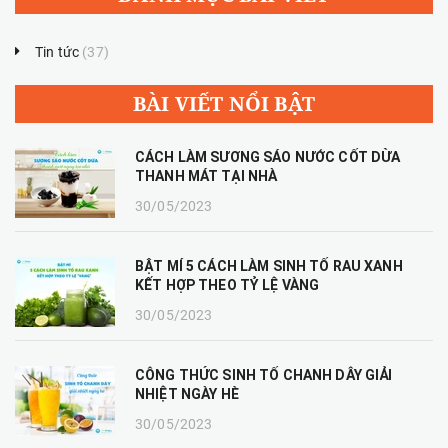
Tin tức
(37)
BÀI VIẾT NỔI BẬT
CÁCH LÀM SƯƠNG SÁO NƯỚC CỐT DỪA
THANH MÁT TẠI NHÀ
30/05/2023
BẬT MÍ 5 CÁCH LÀM SINH TỐ RAU XANH
KẾT HỢP THEO TỶ LỆ VÀNG
30/05/2023
CÔNG THỨC SINH TỐ CHANH DÂY GIẢI
NHIỆT NGÀY HÈ
30/05/2023