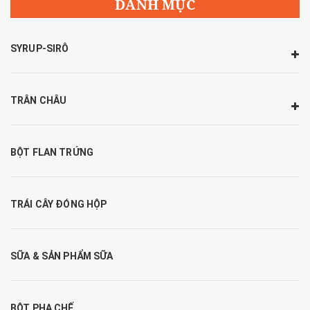
DANH MỤC
SYRUP-SIRÔ
TRÂN CHÂU
BỘT FLAN TRỨNG
TRÁI CÂY ĐÓNG HỘP
SỮA & SẢN PHẨM SỮA
BỘT PHA CHẾ